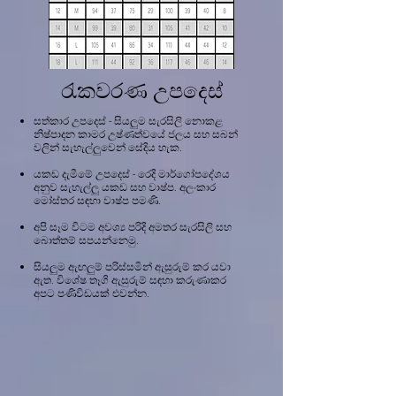
රැකවරණ උපදෙස්
සත්කාර උපදෙස් - සියලුම සැරසිලි නොකළ
නිෂ්පාදන කාමර උෂ්ණත්වයේ ජලය සහ සබන්
වලින් සැහැල්ලුවෙන් සේදිය හැක.
යකඩ දැමීමේ උපදෙස් - රෙදි මාර්ගෝපදේශය
අනුව සැහැල්ලු යකඩ සහ වාෂ්ප. අලංකාර
මෝස්තර සඳහා වාෂ්ප පමණි.
අපි සෑම විටම අවශ්‍ය පරිදි අමතර සැරසිලි සහ
බොත්තම් සපයන්නෙමු.
සියලුම ඇඟලුම් පරිස්සමින් ඇසුරුම් කර යවා
ඇත. විශේෂ තෑගි ඇසුරුම් සඳහා කරුණාකර
අපට පණිවිඩයක් එවන්න.