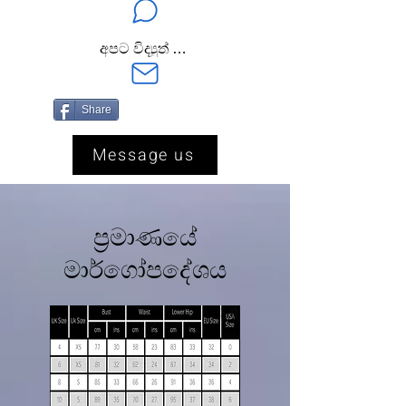
අපට විද්‍යුත් තැපැල් කරන්න
Share
Message us
ප්‍රමාණයේ
මාර්ගෝපදේශය