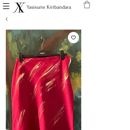
Yasisurie Kiribandara